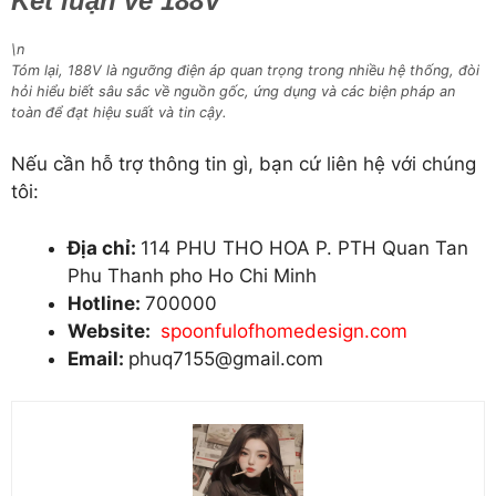
Kết luận về 188V
\n
Tóm lại, 188V là ngưỡng điện áp quan trọng trong nhiều hệ thống, đòi
hỏi hiểu biết sâu sắc về nguồn gốc, ứng dụng và các biện pháp an
toàn để đạt hiệu suất và tin cậy.
Nếu cần hỗ trợ thông tin gì, bạn cứ liên hệ với chúng
tôi:
Địa chỉ:
114 PHU THO HOA P. PTH Quan Tan
Phu Thanh pho Ho Chi Minh
Hotline:
700000
Website:
spoonfulofhomedesign.com
Email:
phuq7155@gmail.com