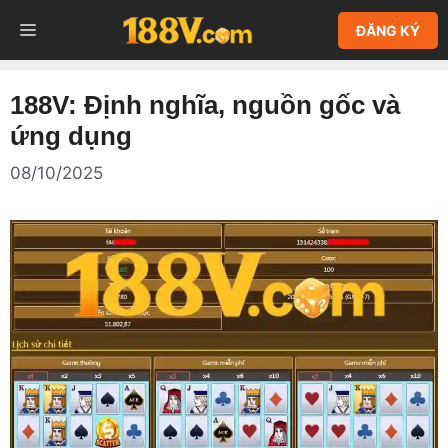
Chuyển
MENU
ĐĂNG KÝ
đến
nội
dung
188V: Định nghĩa, nguồn gốc và
ứng dụng
08/10/2025