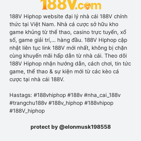
188V Hiphop website đại lý nhà cái 188V chính
thức tại Việt Nam. Nhà cá cược sở hữu kho
game khủng từ thể thao, casino trực tuyến, xổ
số, game giải trí,… hàng đầu. 188V Hiphop cập
nhật liên tục link 188V mới nhất, không bị chặn
cùng khuyến mãi hấp dẫn từ nhà cái. Theo dõi
188V Hiphop nhận hướng dẫn, cách chơi, tin tức
game, thể thao & sự kiện mới từ các kèo cá
cược tại nhà cái 188V.
Hastags: #188vhiphop #188v #nha_cai_188v
#trangchu188v #188v_hiphop #188vhipop
#188V_hiphop
protect by @elonmusk198558