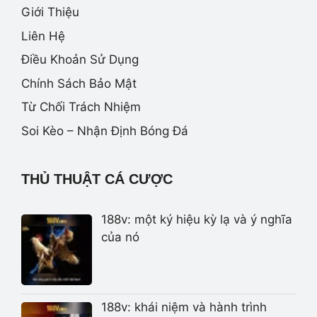
Giới Thiệu
Liên Hệ
Điều Khoản Sử Dụng
Chính Sách Bảo Mật
Từ Chối Trách Nhiệm
Soi Kèo – Nhận Định Bóng Đá
THỦ THUẬT CÁ CƯỢC
188v: một ký hiệu kỳ lạ và ý nghĩa
của nó
188v: khái niệm và hành trình