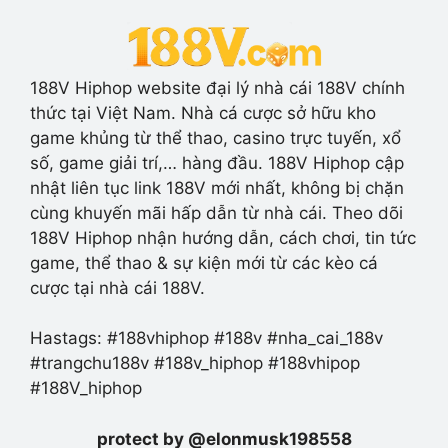
188V Hiphop website đại lý nhà cái 188V chính
thức tại Việt Nam. Nhà cá cược sở hữu kho
game khủng từ thể thao, casino trực tuyến, xổ
số, game giải trí,… hàng đầu. 188V Hiphop cập
nhật liên tục link 188V mới nhất, không bị chặn
cùng khuyến mãi hấp dẫn từ nhà cái. Theo dõi
188V Hiphop nhận hướng dẫn, cách chơi, tin tức
game, thể thao & sự kiện mới từ các kèo cá
cược tại nhà cái 188V.
Hastags: #188vhiphop #188v #nha_cai_188v
#trangchu188v #188v_hiphop #188vhipop
#188V_hiphop
protect by @elonmusk198558