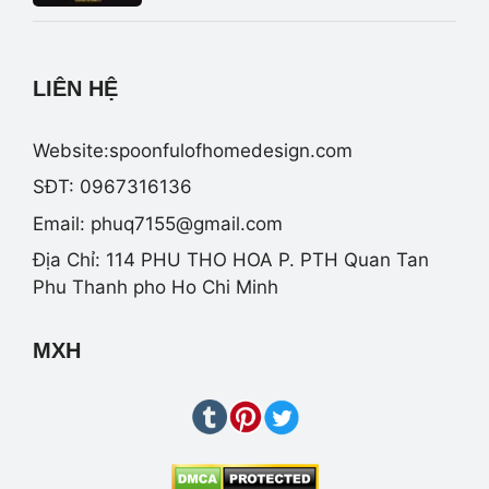
LIÊN HỆ
Website:spoonfulofhomedesign.com
SĐT: 0967316136
Email:
phuq7155@gmail.com
Địa Chỉ: 114 PHU THO HOA P. PTH Quan Tan
Phu Thanh pho Ho Chi Minh
MXH