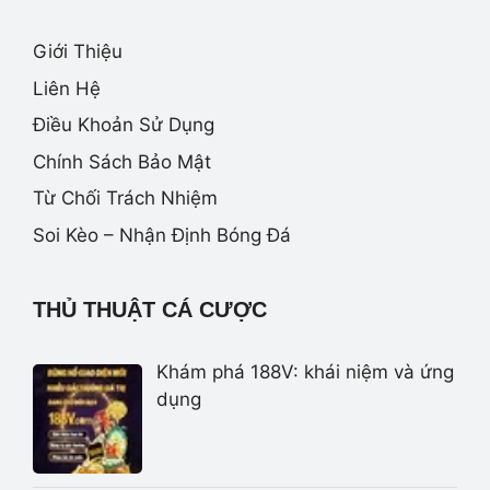
Giới Thiệu
Liên Hệ
Điều Khoản Sử Dụng
Chính Sách Bảo Mật
Từ Chối Trách Nhiệm
Soi Kèo – Nhận Định Bóng Đá
THỦ THUẬT CÁ CƯỢC
Khám phá 188V: khái niệm và ứng
dụng