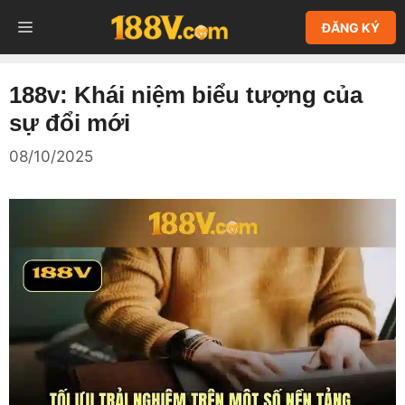
Chuyển
MENU
ĐĂNG KÝ
đến
nội
dung
188v: Khái niệm biểu tượng của
sự đổi mới
08/10/2025