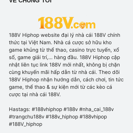
VỀ CHÚNG TÔI
188V Hiphop website đại lý nhà cái 188V chính
thức tại Việt Nam. Nhà cá cược sở hữu kho
game khủng từ thể thao, casino trực tuyến, xổ
số, game giải trí,… hàng đầu. 188V Hiphop cập
nhật liên tục link 188V mới nhất, không bị chặn
cùng khuyến mãi hấp dẫn từ nhà cái. Theo dõi
188V Hiphop nhận hướng dẫn, cách chơi, tin tức
game, thể thao & sự kiện mới từ các kèo cá
cược tại nhà cái 188V.
Hastags: #188vhiphop #188v #nha_cai_188v
#trangchu188v #188v_hiphop #188vhipop
#188V_hiphop