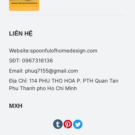
LIÊN HỆ
Website:spoonfulofhomedesign.com
SĐT: 0967316136
Email:
phuq7155@gmail.com
Địa Chỉ: 114 PHU THO HOA P. PTH Quan Tan
Phu Thanh pho Ho Chi Minh
MXH