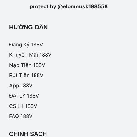
protect by @elonmusk198558
HƯỚNG DẪN
Đăng Ký 188V
Khuyến Mãi 188V
Nạp Tiền 188V
Rút Tiền 188V
App 188V
ĐẠI LÝ 188V
CSKH 188V
FAQ 188V
CHÍNH SÁCH