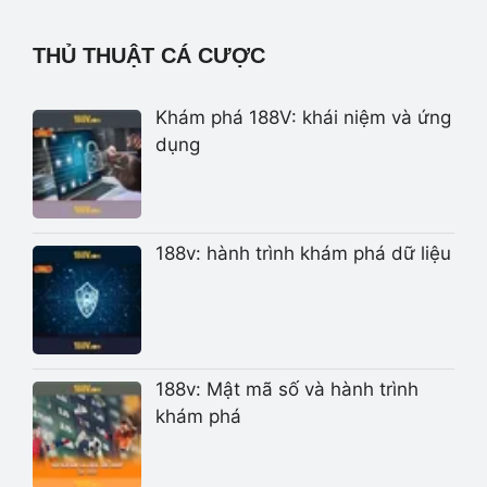
THỦ THUẬT CÁ CƯỢC
Khám phá 188V: khái niệm và ứng
dụng
188v: hành trình khám phá dữ liệu
188v: Mật mã số và hành trình
khám phá