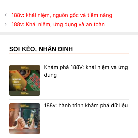
188v: khái niệm, nguồn gốc và tiềm năng
188v: Khái niệm, ứng dụng và an toàn
SOI KÈO, NHẬN ĐỊNH
Khám phá 188V: khái niệm và ứng
dụng
188v: hành trình khám phá dữ liệu