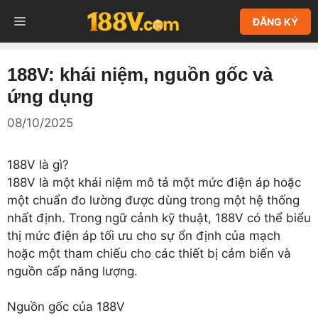
Chuyển
MENU
ĐĂNG KÝ
đến
nội
dung
188V: khái niệm, nguồn gốc và
ứng dụng
08/10/2025
188V là gì?
188V là một khái niệm mô tả một mức điện áp hoặc
một chuẩn đo lường được dùng trong một hệ thống
nhất định. Trong ngữ cảnh kỹ thuật, 188V có thể biểu
thị mức điện áp tối ưu cho sự ổn định của mạch
hoặc một tham chiếu cho các thiết bị cảm biến và
nguồn cấp năng lượng.
Nguồn gốc của 188V