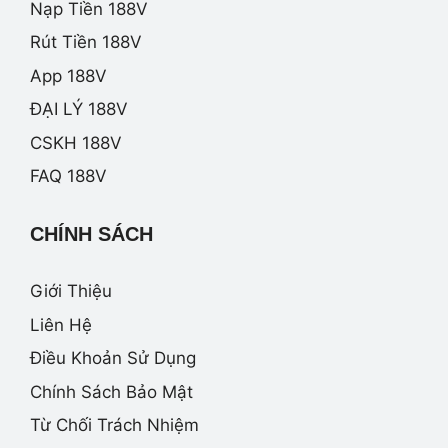
Nạp Tiền 188V
Rút Tiền 188V
App 188V
ĐẠI LÝ 188V
CSKH 188V
FAQ 188V
CHÍNH SÁCH
Giới Thiệu
Liên Hệ
Điều Khoản Sử Dụng
Chính Sách Bảo Mật
Từ Chối Trách Nhiệm