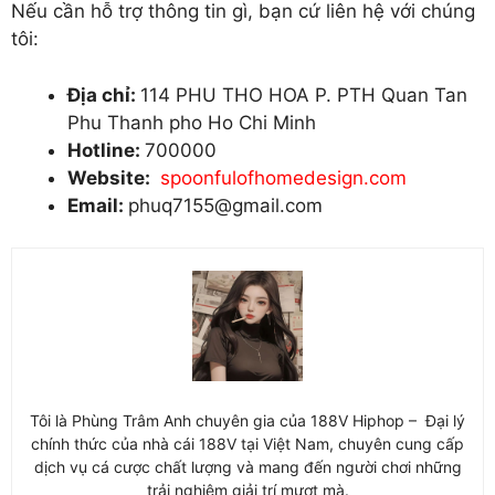
Nếu cần hỗ trợ thông tin gì, bạn cứ liên hệ với chúng
tôi:
Địa chỉ:
114 PHU THO HOA P. PTH Quan Tan
Phu Thanh pho Ho Chi Minh
Hotline:
700000
Website:
spoonfulofhomedesign.com
Email:
phuq7155@gmail.com
Tôi là Phùng Trâm Anh chuyên gia của 188V Hiphop – Đại lý
chính thức của nhà cái 188V tại Việt Nam, chuyên cung cấp
dịch vụ cá cược chất lượng và mang đến người chơi những
trải nghiệm giải trí mượt mà.