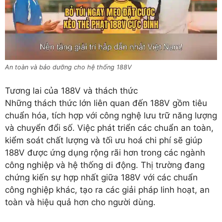
An toàn và bảo dưỡng cho hệ thống 188V
Tương lai của 188V và thách thức
Những thách thức lớn liên quan đến 188V gồm tiêu
chuẩn hóa, tích hợp với công nghệ lưu trữ năng lượng
và chuyển đổi số. Việc phát triển các chuẩn an toàn,
kiểm soát chất lượng và tối ưu hoá chi phí sẽ giúp
188V được ứng dụng rộng rãi hơn trong các ngành
công nghiệp và hệ thống di động. Thị trường đang
chứng kiến sự hợp nhất giữa 188V với các chuẩn
công nghiệp khác, tạo ra các giải pháp linh hoạt, an
toàn và hiệu quả hơn cho người dùng.