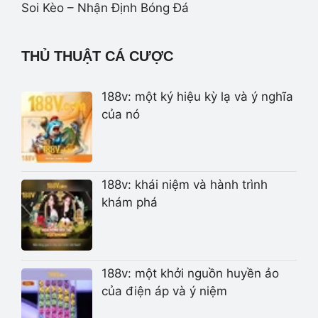
Soi Kèo – Nhận Định Bóng Đá
THỦ THUẬT CÁ CƯỢC
188v: một ký hiệu kỳ lạ và ý nghĩa
của nó
188v: khái niệm và hành trình
khám phá
188v: một khởi nguồn huyền ảo
của điện áp và ý niệm