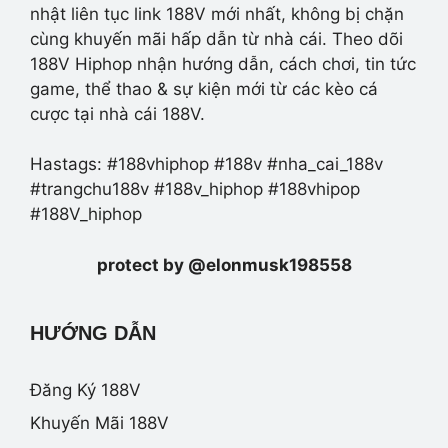
nhật liên tục link 188V mới nhất, không bị chặn
cùng khuyến mãi hấp dẫn từ nhà cái. Theo dõi
188V Hiphop nhận hướng dẫn, cách chơi, tin tức
game, thể thao & sự kiện mới từ các kèo cá
cược tại nhà cái 188V.
Hastags: #188vhiphop #188v #nha_cai_188v
#trangchu188v #188v_hiphop #188vhipop
#188V_hiphop
protect by @elonmusk198558
HƯỚNG DẪN
Đăng Ký 188V
Khuyến Mãi 188V