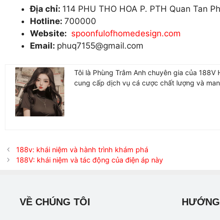
Địa chỉ:
114 PHU THO HOA P. PTH Quan Tan Ph
Hotline:
700000
Website:
spoonfulofhomedesign.com
Email:
phuq7155@gmail.com
Tôi là Phùng Trâm Anh chuyên gia của 188V H
cung cấp dịch vụ cá cược chất lượng và mang
188v: khái niệm và hành trình khám phá
188V: khái niệm và tác động của điện áp này
VỀ CHÚNG TÔI
HƯỚNG