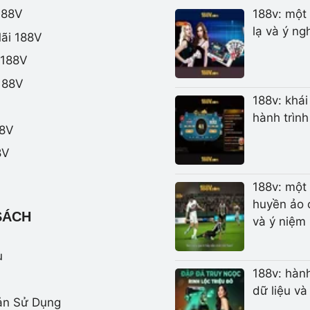
188V
188v: một 
lạ và ý ng
ãi 188V
 188V
188V
188v: khái
hành trìn
88V
8V
188v: một
huyền ảo 
SÁCH
và ý niệm
u
188v: hành
dữ liệu và
ản Sử Dụng