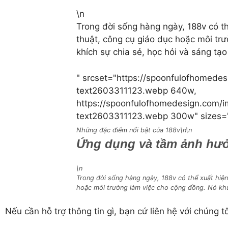
\n
Trong đời sống hàng ngày, 188v có t
thuật, công cụ giáo dục hoặc môi tr
khích sự chia sẻ, học hỏi và sáng tạo 
" srcset="https://spoonfulofhomede
text2603311123.webp 640w,
https://spoonfulofhomedesign.com/i
text2603311123.webp 300w" sizes=
Những đặc điểm nổi bật của 188v\n\n
Ứng dụng và tầm ảnh hư
\n
Trong đời sống hàng ngày, 188v có thể xuất hiện
hoặc môi trường làm việc cho cộng đồng. Nó khuy
Nếu cần hỗ trợ thông tin gì, bạn cứ liên hệ với chúng t