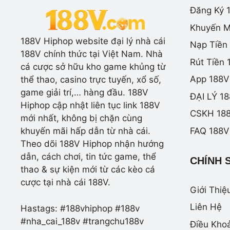
Đăng Ký 
Khuyến M
188V Hiphop website đại lý nhà cái
Nạp Tiền
188V chính thức tại Việt Nam. Nhà
Rút Tiền 
cá cược sở hữu kho game khủng từ
App 188V
thể thao, casino trực tuyến, xổ số,
game giải trí,… hàng đầu. 188V
ĐẠI LÝ 1
Hiphop cập nhật liên tục link 188V
CSKH 18
mới nhất, không bị chặn cùng
FAQ 188V
khuyến mãi hấp dẫn từ nhà cái.
Theo dõi 188V Hiphop nhận hướng
dẫn, cách chơi, tin tức game, thể
CHÍNH 
thao & sự kiện mới từ các kèo cá
cược tại nhà cái 188V.
Giới Thiệ
Liên Hệ
Hastags: #188vhiphop #188v
#nha_cai_188v #trangchu188v
Điều Kho