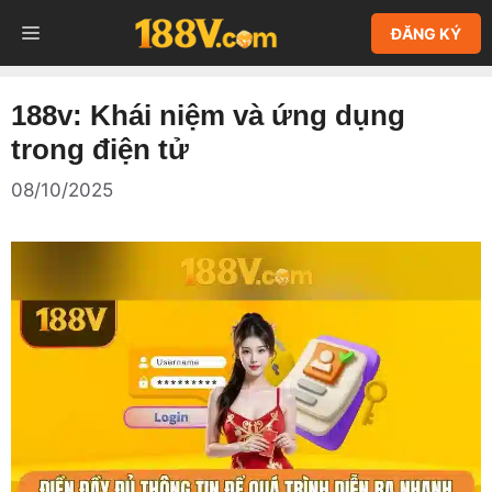
Chuyển
MENU
ĐĂNG KÝ
đến
nội
dung
188v: Khái niệm và ứng dụng
trong điện tử
08/10/2025