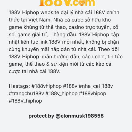
188V Hiphop website đại lý nhà cái 188V chính
thức tại Việt Nam. Nhà cá cược sở hữu kho
game khủng từ thể thao, casino trực tuyến, xổ
số, game giải trí,… hàng đầu. 188V Hiphop cập
nhật liên tục link 188V mới nhất, không bị chặn
cùng khuyến mãi hấp dẫn từ nhà cái. Theo dõi
188V Hiphop nhận hướng dẫn, cách chơi, tin tức
game, thể thao & sự kiện mới từ các kèo cá
cược tại nhà cái 188V.
Hastags: #188vhiphop #188v #nha_cai_188v
#trangchu188v #188v_hiphop #188vhipop
#188V_hiphop
protect by @elonmusk198558