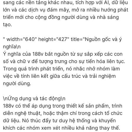
sang các nền tảng khác nhau, tích hợp với AI, dữ liệu
lớn và các dịch vụ đám mây, mở ra nhiều hướng phát
triển mới cho cộng đồng người dùng và nhà sáng
tạo.
" width="640" height="427" title="Nguồn gốc và ý
nghĩa\n
Ý nghĩa của 188v bắt nguồn từ sự sắp xếp các con
số và chữ v để tượng trưng cho sự tiến hóa liên tục.
Trong quá trình phát triển, nó nhắc nhở nhóm làm
việc về tính liên kết giữa cấu trúc và trải nghiệm
người dùng.
\n
Ứng dụng và tác động
\n
188v có thể áp dụng trong thiết kế sản phẩm, trình
diễn nghệ thuật, hoặc thậm chí trong cách tổ chức
dữ liệu. Nó thúc đẩy tư duy hệ thống và khuyến
khích các nhóm xem xét nhiều khả năng thay thế.