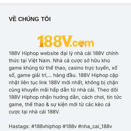
VỀ CHÚNG TÔI
188V Hiphop website đại lý nhà cái 188V chính
thức tại Việt Nam. Nhà cá cược sở hữu kho
game khủng từ thể thao, casino trực tuyến, xổ
số, game giải trí,… hàng đầu. 188V Hiphop cập
nhật liên tục link 188V mới nhất, không bị chặn
cùng khuyến mãi hấp dẫn từ nhà cái. Theo dõi
188V Hiphop nhận hướng dẫn, cách chơi, tin tức
game, thể thao & sự kiện mới từ các kèo cá
cược tại nhà cái 188V.
Hastags: #188vhiphop #188v #nha_cai_188v