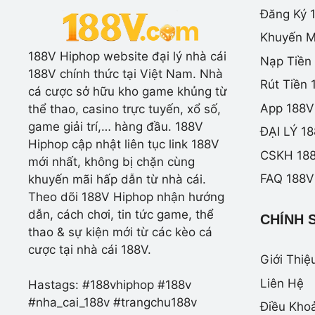
Đăng Ký 
Khuyến M
188V Hiphop website đại lý nhà cái
Nạp Tiền
188V chính thức tại Việt Nam. Nhà
Rút Tiền 
cá cược sở hữu kho game khủng từ
App 188V
thể thao, casino trực tuyến, xổ số,
game giải trí,… hàng đầu. 188V
ĐẠI LÝ 1
Hiphop cập nhật liên tục link 188V
CSKH 18
mới nhất, không bị chặn cùng
FAQ 188V
khuyến mãi hấp dẫn từ nhà cái.
Theo dõi 188V Hiphop nhận hướng
dẫn, cách chơi, tin tức game, thể
CHÍNH 
thao & sự kiện mới từ các kèo cá
cược tại nhà cái 188V.
Giới Thiệ
Liên Hệ
Hastags: #188vhiphop #188v
#nha_cai_188v #trangchu188v
Điều Kho