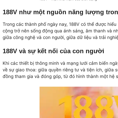
188V như một nguồn năng lượng trong
Trong các thành phố ngày nay, 188V có thể được hiểu
cộng trở nên sống động qua ánh sáng, âm thanh và nhị
giữa công nghệ và con người, giữa dữ liệu và trải ngh
188V và sự kết nối của con người
Khi các thiết bị thông minh và mạng lưới cảm biến ng
về sự giao thoa: giữa quyền riêng tư và tiện ích, giữa
đồng tham gia và đóng góp, từ đó hình thành một hệ s