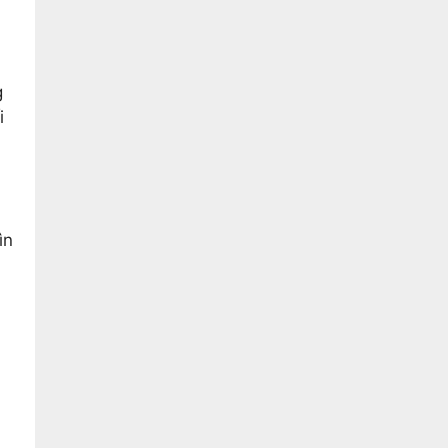
g
i
ìn