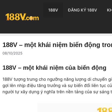
Chuyển
đến
188V
ĐĂNG KÝ 188V
KH
nội
dung
188V – một khái niệm biến động tron
08/10/2025
188V – một khái niệm của biến động
188V tượng trưng cho ngưỡng năng lượng di chuyển gi
gợi lên nhịp điệu tăng trưởng và sự biến đổi liên tục c
người tự xây dựng ý nghĩa trên nền tảng của sự sáng 