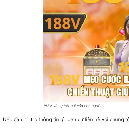
188V và sự kết nối của con người
Nếu cần hỗ trợ thông tin gì, bạn cứ liên hệ với chúng t