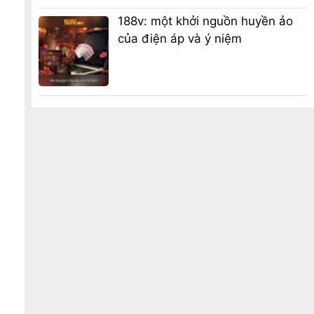
188v: một khởi nguồn huyền ảo
của điện áp và ý niệm