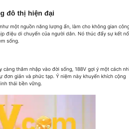
 đô thị hiện đại
 như một nguồn năng lượng ẩn, làm cho không gian côn
p điệu di chuyển của người dân. Nó thúc đẩy sự kết nố
iệm sống.
ày càng thâm nhập vào đời sống, 188V gợi ý một cách nh
 sự đơn giản và phức tạp. Ý niệm này khuyến khích cộng
inh thái bền vững.