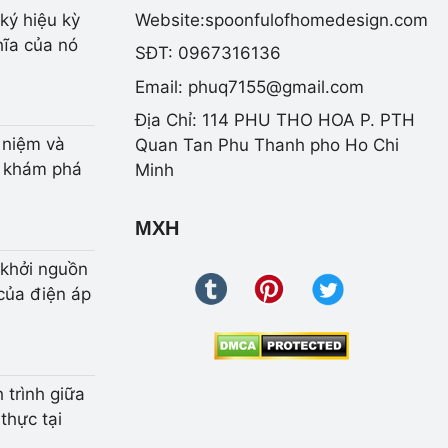
ký hiệu kỳ
Website:spoonfulofhomedesign.com
hĩa của nó
SĐT: 0967316136
Email:
phuq7155@gmail.com
Địa Chỉ: 114 PHU THO HOA P. PTH
 niệm và
Quan Tan Phu Thanh pho Ho Chi
h khám phá
Minh
MXH
 khởi nguồn
của điện áp
 trình giữa
 thực tại