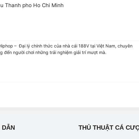
u Thanh pho Ho Chi Minh
iphop – Đại lý chính thức của nhà cái 188V tại Việt Nam, chuyên
 đến người chơi những trải nghiệm giải trí mượt mà.
 DẪN
THỦ THUẬT CÁ CƯ