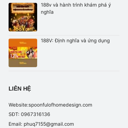
188v và hành trình khám phá ý
nghĩa
188V: Định nghĩa và ứng dụng
LIÊN HỆ
Website:spoonfulofhomedesign.com
SĐT: 0967316136
Email:
phuq7155@gmail.com