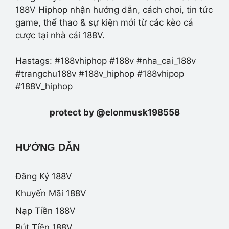
188V Hiphop nhận hướng dẫn, cách chơi, tin tức
game, thể thao & sự kiện mới từ các kèo cá
cược tại nhà cái 188V.
Hastags: #188vhiphop #188v #nha_cai_188v
#trangchu188v #188v_hiphop #188vhipop
#188V_hiphop
protect by @elonmusk198558
HƯỚNG DẪN
Đăng Ký 188V
Khuyến Mãi 188V
Nạp Tiền 188V
Rút Tiền 188V