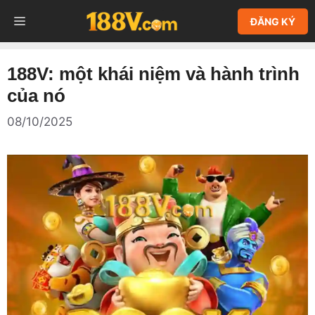
Chuyển
MENU
ĐĂNG KÝ
đến
nội
dung
188V: một khái niệm và hành trình
của nó
08/10/2025