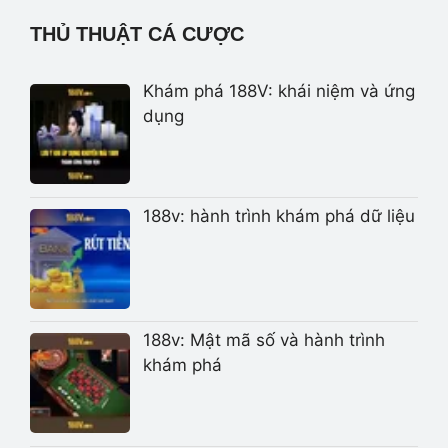
THỦ THUẬT CÁ CƯỢC
Khám phá 188V: khái niệm và ứng
dụng
188v: hành trình khám phá dữ liệu
188v: Mật mã số và hành trình
khám phá