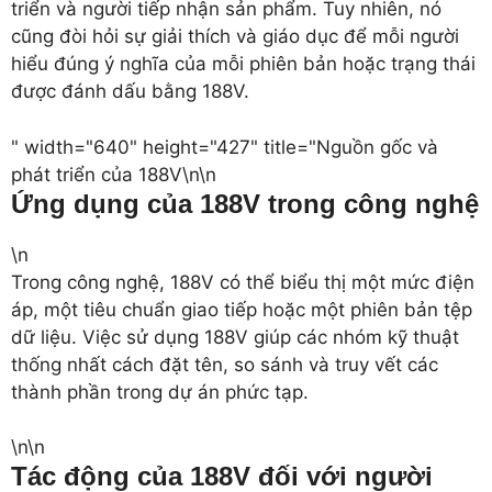
triển và người tiếp nhận sản phẩm. Tuy nhiên, nó
cũng đòi hỏi sự giải thích và giáo dục để mỗi người
hiểu đúng ý nghĩa của mỗi phiên bản hoặc trạng thái
được đánh dấu bằng 188V.
" width="640" height="427" title="Nguồn gốc và
phát triển của 188V\n\n
Ứng dụng của 188V trong công nghệ
\n
Trong công nghệ, 188V có thể biểu thị một mức điện
áp, một tiêu chuẩn giao tiếp hoặc một phiên bản tệp
dữ liệu. Việc sử dụng 188V giúp các nhóm kỹ thuật
thống nhất cách đặt tên, so sánh và truy vết các
thành phần trong dự án phức tạp.
\n\n
Tác động của 188V đối với người