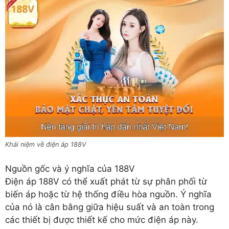
Khái niệm về điện áp 188V
Nguồn gốc và ý nghĩa của 188V
Điện áp 188V có thể xuất phát từ sự phân phối từ
biến áp hoặc từ hệ thống điều hòa nguồn. Ý nghĩa
của nó là cân bằng giữa hiệu suất và an toàn trong
các thiết bị được thiết kế cho mức điện áp này.