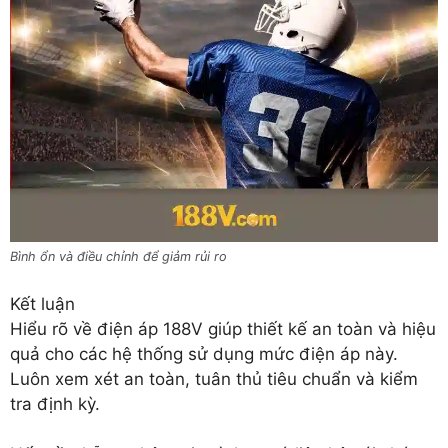
Bình ổn và điều chỉnh để giảm rủi ro
Kết luận
Hiểu rõ về điện áp 188V giúp thiết kế an toàn và hiệu
quả cho các hệ thống sử dụng mức điện áp này.
Luôn xem xét an toàn, tuân thủ tiêu chuẩn và kiểm
tra định kỳ.