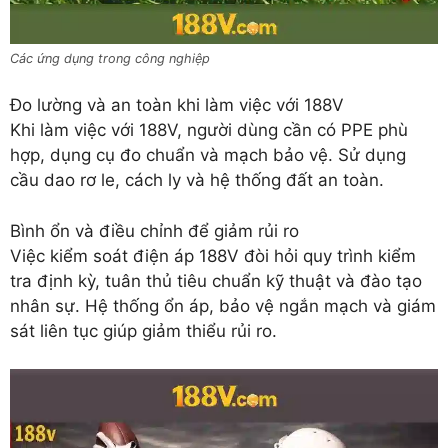
Các ứng dụng trong công nghiệp
Đo lường và an toàn khi làm việc với 188V
Khi làm việc với 188V, người dùng cần có PPE phù
hợp, dụng cụ đo chuẩn và mạch bảo vệ. Sử dụng
cầu dao rơ le, cách ly và hệ thống đất an toàn.
Bình ổn và điều chỉnh để giảm rủi ro
Việc kiểm soát điện áp 188V đòi hỏi quy trình kiểm
tra định kỳ, tuân thủ tiêu chuẩn kỹ thuật và đào tạo
nhân sự. Hệ thống ổn áp, bảo vệ ngắn mạch và giám
sát liên tục giúp giảm thiểu rủi ro.