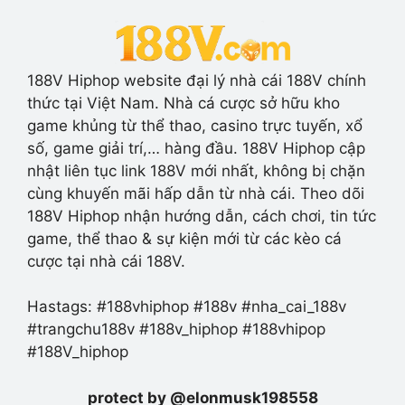
188V Hiphop website đại lý nhà cái 188V chính
thức tại Việt Nam. Nhà cá cược sở hữu kho
game khủng từ thể thao, casino trực tuyến, xổ
số, game giải trí,… hàng đầu. 188V Hiphop cập
nhật liên tục link 188V mới nhất, không bị chặn
cùng khuyến mãi hấp dẫn từ nhà cái. Theo dõi
188V Hiphop nhận hướng dẫn, cách chơi, tin tức
game, thể thao & sự kiện mới từ các kèo cá
cược tại nhà cái 188V.
Hastags: #188vhiphop #188v #nha_cai_188v
#trangchu188v #188v_hiphop #188vhipop
#188V_hiphop
protect by @elonmusk198558