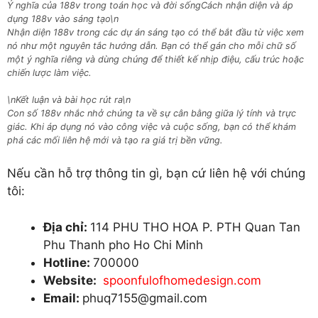
Ý nghĩa của 188v trong toán học và đời sống
Cách nhận diện và áp
dụng 188v vào sáng tạo
\n
Nhận diện 188v trong các dự án sáng tạo có thể bắt đầu từ việc xem
nó như một nguyên tắc hướng dẫn. Bạn có thể gán cho mỗi chữ số
một ý nghĩa riêng và dùng chúng để thiết kế nhịp điệu, cấu trúc hoặc
chiến lược làm việc.
\n
Kết luận và bài học rút ra
\n
Con số 188v nhắc nhở chúng ta về sự cân bằng giữa lý tính và trực
giác. Khi áp dụng nó vào công việc và cuộc sống, bạn có thể khám
phá các mối liên hệ mới và tạo ra giá trị bền vững.
Nếu cần hỗ trợ thông tin gì, bạn cứ liên hệ với chúng
tôi:
Địa chỉ:
114 PHU THO HOA P. PTH Quan Tan
Phu Thanh pho Ho Chi Minh
Hotline:
700000
Website:
spoonfulofhomedesign.com
Email:
phuq7155@gmail.com