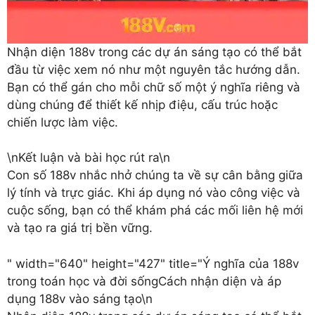
Nhận diện 188v trong các dự án sáng tạo có thể bắt
đầu từ việc xem nó như một nguyên tắc hướng dẫn.
Bạn có thể gán cho mỗi chữ số một ý nghĩa riêng và
dùng chúng để thiết kế nhịp điệu, cấu trúc hoặc
chiến lược làm việc.
\n
Kết luận và bài học rút ra
\n
Con số 188v nhắc nhở chúng ta về sự cân bằng giữa
lý tính và trực giác. Khi áp dụng nó vào công việc và
cuộc sống, bạn có thể khám phá các mối liên hệ mới
và tạo ra giá trị bền vững.
" width="640" height="427" title="Ý nghĩa của 188v
trong toán học và đời sống
Cách nhận diện và áp
dụng 188v vào sáng tạo
\n