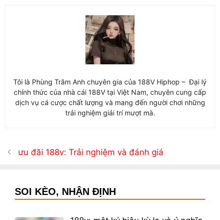
Tôi là Phùng Trâm Anh chuyên gia của 188V Hiphop – Đại lý
chính thức của nhà cái 188V tại Việt Nam, chuyên cung cấp
dịch vụ cá cược chất lượng và mang đến người chơi những
trải nghiệm giải trí mượt mà.
ưu đãi 188v: Trải nghiệm và đánh giá
SOI KÈO, NHẬN ĐỊNH