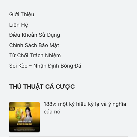
Giới Thiệu
Liên Hệ
Điều Khoản Sử Dụng
Chính Sách Bảo Mật
Từ Chối Trách Nhiệm
Soi Kèo – Nhận Định Bóng Đá
THỦ THUẬT CÁ CƯỢC
188v: một ký hiệu kỳ lạ và ý nghĩa
của nó